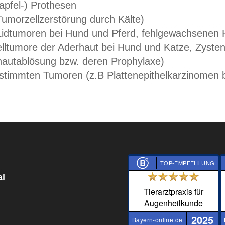
apfel-) Prothesen
Tumorzellzerstörung durch Kälte)
Lidtumoren bei Hund und Pferd, fehlgewachsenen 
lltumore der Aderhaut bei Hund und Katze, Zyste
autablösung bzw. deren Prophylaxe)
stimmten Tumoren (z.B Plattenepithelkarzinomen 
TOP-EMPFEHLUNG
al
Tierarztpraxis für
Augenheilkunde
2025
Bayern-online.de