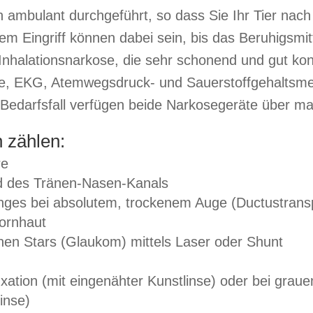
 ambulant durchgeführt, so dass Sie Ihr Tier nach
Eingriff können dabei sein, bis das Beruhigsmitt
 Inhalationsnarkose, die sehr schonend und gut kont
ie, EKG, Atemwegsdruck- und Sauerstoffgehaltsm
Bedarfsfall verfügen beide Narkosegeräte über ma
n zählen:
re
und des Tränen-Nasen-Kanals
ges bei absolutem, trockenem Auge (Ductustransp
Hornhaut
nen Stars (Glaukom) mittels Laser oder Shunt
uxation (mit eingenähter Kunstlinse) oder bei grau
inse)