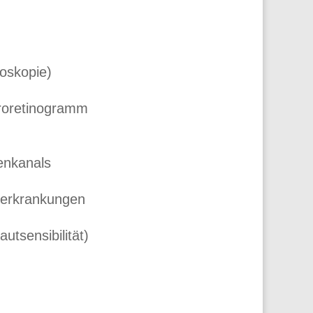
oskopie)
troretinogramm
enkanals
nerkrankungen
tsensibilität)